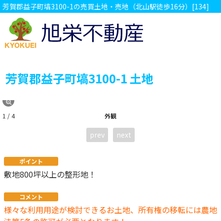
芳賀郡益子町塙3100-1の売買土地・売地（北山駅徒歩16分）[134]
芳賀郡益子町塙3100-1 土地
1 / 4
外観
prev
next
ポイント
敷地800坪以上の整形地！
コメント
様々な利用用途が検討できるお土地、所有権の移転には農地