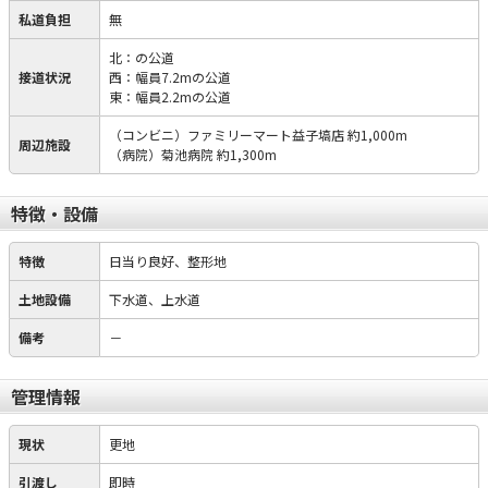
私道負担
無
北：の公道
接道状況
西：幅員7.2mの公道
東：幅員2.2mの公道
（コンビニ）ファミリーマート益子塙店 約1,000m
周辺施設
（病院）菊池病院 約1,300m
特徴・設備
特徴
日当り良好、整形地
土地設備
下水道、上水道
備考
－
管理情報
現状
更地
引渡し
即時