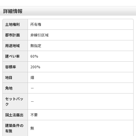
詳細情報
土地権利
所有権
都市計画
非線引区域
用途地域
無指定
建ぺい率
60%
容積率
200%
地目
畑
角地
－
セットバッ
－
ク
国土法届出
不要
建築条件の
無
有無