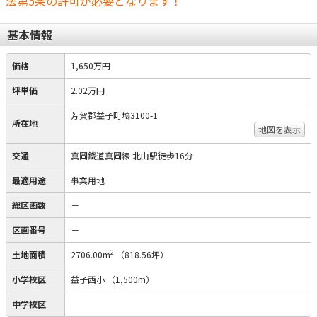
法第5条の許可が必要となります！
基本情報
価格
1,650万円
坪単価
2.02万円
芳賀郡益子町塙3100-1
所在地
地図を表示
交通
真岡鐵道真岡線 北山駅徒歩16分
最適用途
事業用地
総区画数
－
区画番号
－
2
土地面積
2706.00m
（818.56坪）
小学校区
益子西小
（1,500m）
中学校区